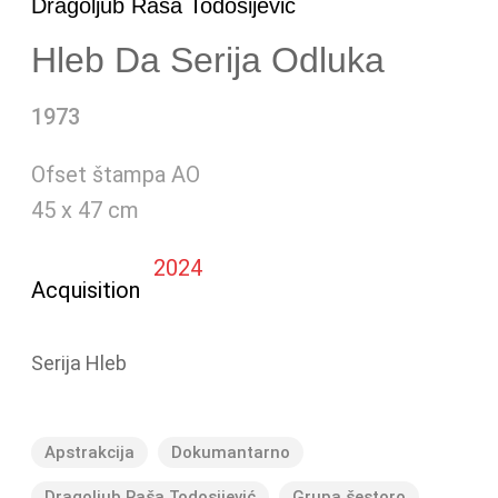
Dragoljub Raša Todosijević
Hleb Da Serija Odluka
1973
Ofset štampa AO
45 x 47 cm
2024
Acquisition
Serija Hleb
Apstrakcija
Dokumantarno
Dragoljub Raša Todosijević
Grupa šestoro