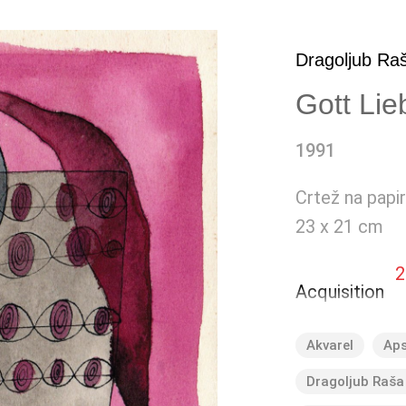
Dragoljub Raš
Gott Lie
1991
Crtež na papir
23 x 21 cm
2
Acquisition
Akvarel
Aps
Dragoljub Raša