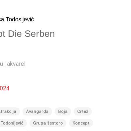
a Todosijević
bt Die Serben
u i akvarel
024
trakcija
Avangarda
Boja
Crtež
 Todosijević
Grupa šestoro
Koncept