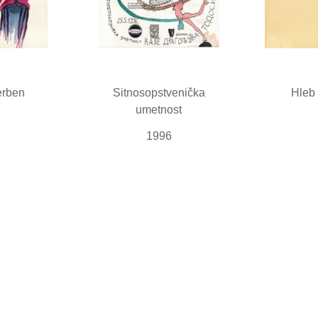
erben
Sitnosopstvenička
Hleb 
umetnost
1996