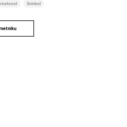
umetnost
Simbol
umetniku