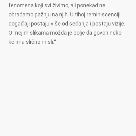
fenomena koji svi živimo, ali ponekad ne
obraćamo pažnju na njih. U tihoj reminiscenciji
događaji postaju više od sećanja i postaju vizije.
O mojim slikama možda je bolje da govori neko
ko ima slične misli.“