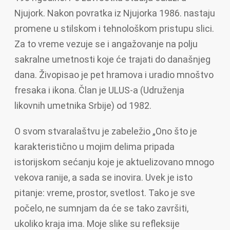
Njujork. Nakon povratka iz Njujorka 1986. nastaju
promene u stilskom i tehnološkom pristupu slici.
Za to vreme vezuje se i angažovanje na polju
sakralne umetnosti koje će trajati do današnjeg
dana. Živopisao je pet hramova i uradio mnoštvo
fresaka i ikona. Član je ULUS-a (Udruženja
likovnih umetnika Srbije) od 1982.
O svom stvaralaštvu je zabeležio „Ono što je
karakteristično u mojim delima pripada
istorijskom sećanju koje je aktuelizovano mnogo
vekova ranije, a sada se inovira. Uvek je isto
pitanje: vreme, prostor, svetlost. Tako je sve
počelo, ne sumnjam da će se tako završiti,
ukoliko kraja ima. Moje slike su refleksije