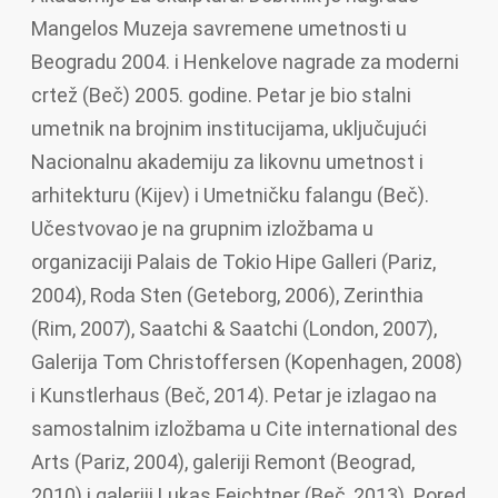
Mangelos Muzeja savremene umetnosti u
Beogradu 2004. i Henkelove nagrade za moderni
crtež (Beč) 2005. godine. Petar je bio stalni
umetnik na brojnim institucijama, uključujući
Nacionalnu akademiju za likovnu umetnost i
arhitekturu (Kijev) i Umetničku falangu (Beč).
Učestvovao je na grupnim izložbama u
organizaciji Palais de Tokio Hipe Galleri (Pariz,
2004), Roda Sten (Geteborg, 2006), Zerinthia
(Rim, 2007), Saatchi & Saatchi (London, 2007),
Galerija Tom Christoffersen (Kopenhagen, 2008)
i Kunstlerhaus (Beč, 2014). Petar je izlagao na
samostalnim izložbama u Cite international des
Arts (Pariz, 2004), galeriji Remont (Beograd,
2010) i galeriji Lukas Feichtner (Beč, 2013). Pored