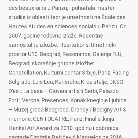
des beaux-arts u Parizu, i pohađala master
studije iz oblasti teorije umetnosti na École des
Hautes études en sciences socials u Parizu. Od
2007. godine redovno izlaže. Recentne
samostalne izložbe: Hesitations, Umetnički
prostor U10, Beograd, Resonance, Galerija FLU,
Beograd; skorašnje grupne izložbe:
Constellation, Kulturni centar Srbije, Pariz, Facing
Belgrade, Luis Leu, Karlsruhe, Kroz atelje, DKSG
D’est. La casa – Giovani artisti Serbi, Palazzo
Forti, Verona, Presences, Konak kneginje Ljubice
– Muzej grada Beograda. Drancy / Bobigny Art &
memorie, CENTQUATRE, Pariz. Finalistkinja
Henkel Art Award za 2010. godinu i dobitnica
nagrade Dimitrije Bašičević Mangelos za 2016.