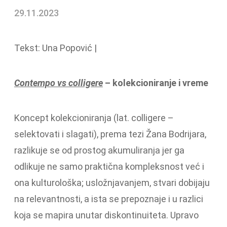
29.11.2023
Tekst: Una Popović |
Contempo vs colligere
– kolekcioniranje i vreme
Koncept kolekcioniranja (lat. colligere –
selektovati i slagati), prema tezi Žana Bodrijara,
razlikuje se od prostog akumuliranja jer ga
odlikuje ne samo praktična kompleksnost već i
ona kulturološka; usložnjavanjem, stvari dobijaju
na relevantnosti, a ista se prepoznaje i u razlici
koja se mapira unutar diskontinuiteta. Upravo