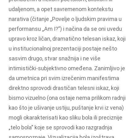
udaljenom, a opet savremenom kontekstu
narativa (čitanje „Povelje o ljudskim pravima u
performansu „Am I?”) i načina da se oni uvedu
upravo kroz ličan, dramatično telesan iskaz, koji
u institucionalnoj prezentaciji postaje nešto
sasvim drugo, stvar snažnija i ne više
intimistički-subjektivno omeđena. Zanimljivo je
da umetnica pri svim izrečenim manifestima
direktno sprovodi drastičan telesni iskaz, koji
bismo vizuelno (ona ostaje nema prilikom radnji
kao što je ušivanje ustiju, puštanje krvi iz vena)
mogli okarakterisati kao sliku bola ili preciznije
„telo bola” koje se sprovodi kao razgradnja
samospoznaje. Vizualizacija bola izoštrava