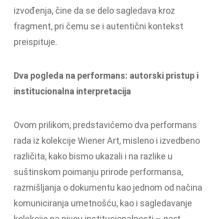
izvođenja, čine da se delo sagledava kroz
fragment, pri čemu se i autentični kontekst
preispituje.
Dva pogleda na performans: autorski pristup i
institucionalna interpretacija
Ovom prilikom, predstavićemo dva performans
rada iz kolekcije Wiener Art, misleno i izvedbeno
različita, kako bismo ukazali i na razlike u
suštinskom poimanju prirode performansa,
razmišljanja o dokumentu kao jednom od načina
komuniciranja umetnošću, kao i sagledavanje
kolekcije na nivou institucionalnosti –
post