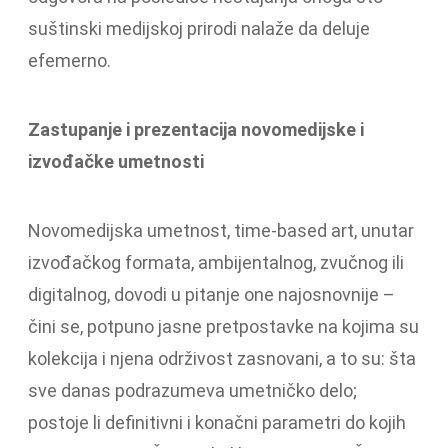
suštinski medijskoj prirodi nalaže da deluje
efemerno.
Zastupanje i prezentacija novomedijske i
izvođačke umetnosti
Novomedijska umetnost, time-based art, unutar
izvođačkog formata, ambijentalnog, zvučnog ili
digitalnog, dovodi u pitanje one najosnovnije –
čini se, potpuno jasne pretpostavke na kojima su
kolekcija i njena održivost zasnovani, a to su: šta
sve danas podrazumeva umetničko delo;
postoje li definitivni i konačni parametri do kojih