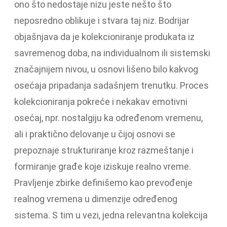
ono što nedostaje nizu jeste nešto što
neposredno oblikuje i stvara taj niz. Bodrijar
objašnjava da je kolekcioniranje produkata iz
savremenog doba, na individualnom ili sistemski
značajnijem nivou, u osnovi lišeno bilo kakvog
osećaja pripadanja sadašnjem trenutku. Proces
kolekcioniranja pokreće i nekakav emotivni
osećaj, npr. nostalgiju ka određenom vremenu,
ali i praktično delovanje u čijoj osnovi se
prepoznaje strukturiranje kroz razmeštanje i
formiranje građe koje iziskuje realno vreme.
Pravljenje zbirke definišemo kao prevođenje
realnog vremena u dimenzije određenog
sistema. S tim u vezi, jedna relevantna kolekcija