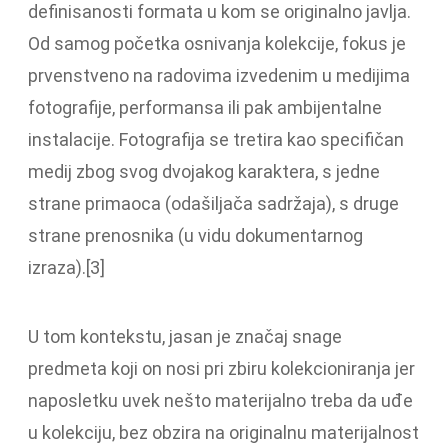
definisanosti formata u kom se originalno javlja.
Od samog početka osnivanja kolekcije, fokus je
prvenstveno na radovima izvedenim u medijima
fotografije, performansa ili pak ambijentalne
instalacije. Fotografija se tretira kao specifičan
medij zbog svog dvojakog karaktera, s jedne
strane primaoca (odašiljača sadržaja), s druge
strane prenosnika (u vidu dokumentarnog
izraza).[3]
U tom kontekstu, jasan je značaj snage
predmeta koji on nosi pri zbiru kolekcioniranja jer
naposletku uvek nešto materijalno treba da uđe
u kolekciju, bez obzira na originalnu materijalnost