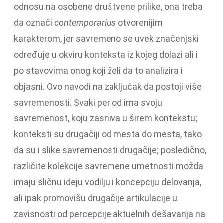
odnosu na osobene društvene prilike, ona treba
da označi
contemporarius
otvorenijim
karakterom, jer savremeno se uvek značenjski
određuje u okviru konteksta iz kojeg dolazi ali i
po stavovima onog koji želi da to analizira i
objasni. Ovo navodi na zaključak da postoji više
savremenosti. Svaki period ima svoju
savremenost, koju zasniva u širem kontekstu;
konteksti su drugačiji od mesta do mesta, tako
da su i slike savremenosti drugačije; posledično,
različite kolekcije savremene umetnosti možda
imaju sličnu ideju vodilju i koncepciju delovanja,
ali ipak promovišu drugačije artikulacije u
zavisnosti od percepcije aktuelnih dešavanja na