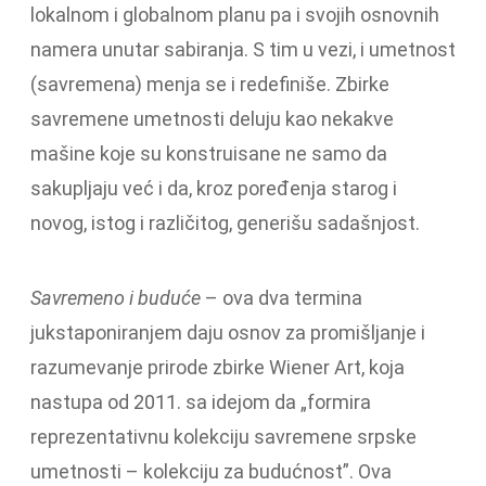
lokalnom i globalnom planu pa i svojih osnovnih
namera unutar sabiranja. S tim u vezi, i umetnost
(savremena) menja se i redefiniše. Zbirke
savremene umetnosti deluju kao nekakve
mašine koje su konstruisane ne samo da
sakupljaju već i da, kroz poređenja starog i
novog, istog i različitog, generišu sadašnjost.
Savremeno i buduće
– ova dva termina
jukstaponiranjem daju osnov za promišljanje i
razumevanje prirode zbirke Wiener Art, koja
nastupa od 2011. sa idejom da „formira
reprezentativnu kolekciju savremene srpske
umetnosti – kolekciju za budućnost”. Ova