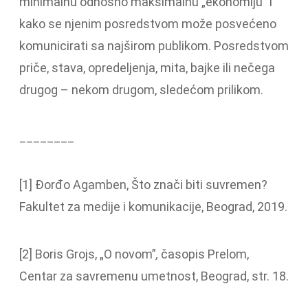
minimalnu odnosno maksimalnu „ekonomiju” i
kako se njenim posredstvom može posvećeno
komunicirati sa najširom publikom. Posredstvom
priče, stava, opredeljenja, mita, bajke ili nečega
drugog – nekom drugom, sledećom prilikom.
________
[1] Đorđo Agamben, Što znači biti suvremen?
Fakultet za medije i komunikacije, Beograd, 2019.
[2] Boris Grojs, „O novom”
,
časopis Prelom,
Centar za savremenu umetnost, Beograd, str. 18.