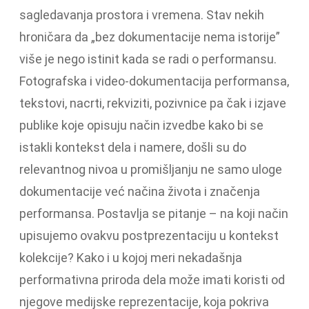
sagledavanja prostora i vremena. Stav nekih
hroničara da „bez dokumentacije nema istorije”
više je nego istinit kada se radi o performansu.
Fotografska i video-dokumentacija performansa,
tekstovi, nacrti, rekviziti, pozivnice pa čak i izjave
publike koje opisuju način izvedbe kako bi se
istakli kontekst dela i namere, došli su do
relevantnog nivoa u promišljanju ne samo uloge
dokumentacije već načina života i značenja
performansa. Postavlja se pitanje – na koji način
upisujemo ovakvu postprezentaciju u kontekst
kolekcije? Kako i u kojoj meri nekadašnja
performativna priroda dela može imati koristi od
njegove medijske reprezentacije, koja pokriva