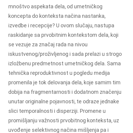
mnoštvo aspekata dela, od umetničkog
koncepta do konteksta načina nastanka,
izvedbe i recepcije? U ovom slučaju, nastupa
raskidanje sa prvobitnim kontekstom dela, koji
se vezuje za značaj rada na nivou
iskustvenog/proživljenog i sada prelazi u strogo
izložbenu predmetnost umetničkog dela. Sama
tehnička reproduktivnost u pogledu medija
promenila je tok delovanja dela, koje samim tim
dobija na fragmentarnosti i dodatnom značenju
unutar originalne pojavnosti, te odraze jednake
slici temporalnosti i disperziji. Promene u
promišljanju važnosti prvobitnog konteksta, uz
uvođenje selektivnog načina mišljenja pa i