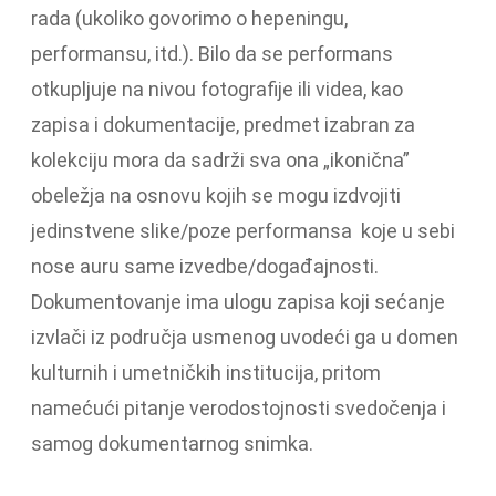
rada (ukoliko govorimo o hepeningu,
performansu, itd.). Bilo da se performans
otkupljuje na nivou fotografije ili videa, kao
zapisa i dokumentacije, predmet izabran za
kolekciju mora da sadrži sva ona „ikonična”
obeležja na osnovu kojih se mogu izdvojiti
jedinstvene slike/poze performansa koje u sebi
nose auru same izvedbe/događajnosti.
Dokumentovanje ima ulogu zapisa koji sećanje
izvlači iz područja usmenog uvodeći ga u domen
kulturnih i umetničkih institucija, pritom
namećući pitanje verodostojnosti svedočenja i
samog dokumentarnog snimka.