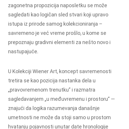
zagonetna propozicija naposletku se može
sagledati kao logičan sled stvari koji upravo
istupa iz prirode samog kolekcioniranja –
savremeno je već vreme prošlo, u kome se
prepoznaju gradivni elementi za nešto novo i
nastupajuće.
U Kolekciji Wiener Art, koncept savremenosti
tretira se kao pozicija nastanka dela u
„pravovremenom trenutku” i razmatra
sagledavanjem „u međuvremenu i prostoru” —
znajući da logika razumevanja današnje
umetnosti ne može da stoji samo u prostom
hvatanju pojavnosti unutar date hronologije