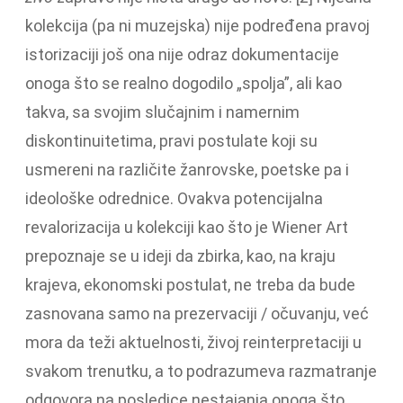
kolekcija (pa ni muzejska) nije podređena pravoj
istorizaciji još ona nije odraz dokumentacije
onoga što se realno dogodilo „spolja”, ali kao
takva, sa svojim slučajnim i namernim
diskontinuitetima, pravi postulate koji su
usmereni na različite žanrovske, poetske pa i
ideološke odrednice. Ovakva potencijalna
revalorizacija u kolekciji kao što je Wiener Art
prepoznaje se u ideji da zbirka, kao, na kraju
krajeva, ekonomski postulat, ne treba da bude
zasnovana samo na prezervaciji / očuvanju, već
mora da teži aktuelnosti, živoj reinterpretaciji u
svakom trenutku, a to podrazumeva razmatranje
odgovora na posledice nestajanja onoga što