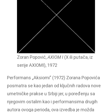
Zoran Popović,
AXIOM I
(X ili putača, iz
serije AXIOMI), 1972
Performans „Aksiomi” (1972) Zorana Popovića
posmatra se kao jedan od ključnih radova nove
umetničke prakse u Srbiji jer, u poređenju sa
njegovim ostalim kao i performansima drugih
autora ovoga perioda, ova izvedba je možda