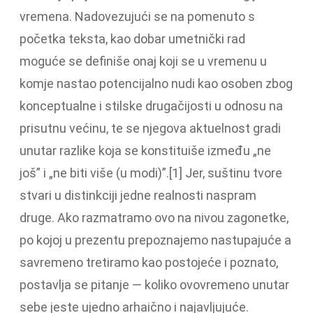
vremena. Nadovezujući se na pomenuto s
početka teksta, kao dobar umetnički rad
moguće se definiše onaj koji se u vremenu u
komje nastao potencijalno nudi kao osoben zbog
konceptualne i stilske drugačijosti u odnosu na
prisutnu većinu, te se njegova aktuelnost gradi
unutar razlike koja se konstituiše između „ne
još” i „ne biti više (u modi)”.[1] Jer, suštinu tvore
stvari u distinkciji jedne realnosti naspram
druge. Ako razmatramo ovo na nivou zagonetke,
po kojoj u prezentu prepoznajemo nastupajuće a
savremeno tretiramo kao postojeće i poznato,
postavlja se pitanje — koliko ovovremeno unutar
sebe jeste ujedno arhaično i najavljujuće.