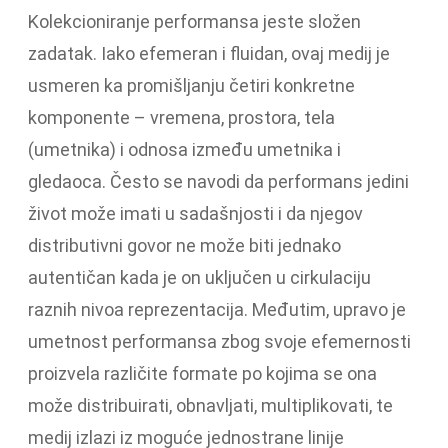
Kolekcioniranje performansa jeste složen
zadatak. Iako efemeran i fluidan, ovaj medij je
usmeren ka promišljanju četiri konkretne
komponente – vremena, prostora, tela
(umetnika) i odnosa između umetnika i
gledaoca. Često se navodi da performans jedini
život može imati u sadašnjosti i da njegov
distributivni govor ne može biti jednako
autentičan kada je on uključen u cirkulaciju
raznih nivoa reprezentacija. Međutim, upravo je
umetnost performansa zbog svoje efemernosti
proizvela različite formate po kojima se ona
može distribuirati, obnavljati, multiplikovati, te
medij izlazi iz moguće jednostrane linije