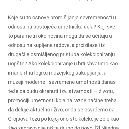
Koje su to osnove promišljanja savremenosti u
odnosu na postojeća umetnička dela? Koji sve
to parametri oko novina mogu da se učitaju u
odnosu na kupljene radove, a proizilaze i iz
drugačije osmišljenog pristupa kolekcioniranju
uopšte? Ako kolekcioniranje u biti shvatimo kao
imanentnu logiku muzejskog sakupljanja, a
muzeji moderne i savremene umetnosti danas
teže da budu okrenuti tzv. stvarnosti — životu,
promociji umetnosti koja na razne načine treba
da deluje aktuelno i živo, onda se osvrćemo na
Grojsovu tezu po kojoj ono što kolekcije žele kao
živo
zapravo nije ništa drugo do novo. [2] Nijedna