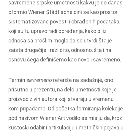
savremene srpske umetnosti kakvu je do danas
oformio Wiener Städtische čini se kao prostor
sistematizovane povesti i obrađenih podataka,
koji su tu upravo radi poređenja, kako bi iz
odnosa sa prošlim moglo da se utvrdi šta je
zaista drugačije i različito, odnosno, šta i na
osnovu čega definišemo kao novo i savremeno.
Termin
savremeno
referiše na sadašnje, ono
prisutno u prezentu, na delo umetnosti koje je
proizvod živih autora koji stvaraju u vremenu
kom pripadamo. Od početka formiranja kolekcije
pod nazivom Wiener Art vodilo se mišlju da, kroz
kustoski odabir i artikulaciju umetničkih pojava u