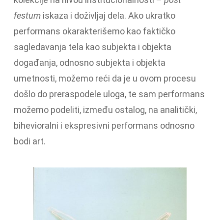
festum
iskaza i doživljaj dela. Ako ukratko
performans okarakterišemo kao faktičko
sagledavanja tela kao subjekta i objekta
događanja, odnosno subjekta i objekta
umetnosti, možemo reći da je u ovom procesu
došlo do preraspodele uloga, te sam performans
možemo podeliti, između ostalog, na analitički,
bihevioralni i ekspresivni performans odnosno
bodi art.