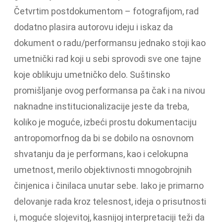
Četvrtim postdokumentom – fotografijom, rad
dodatno plasira autorovu ideju i iskaz da
dokument o radu/performansu jednako stoji kao
umetnički rad koji u sebi sprovodi sve one tajne
koje oblikuju umetničko delo. Suštinsko
promišljanje ovog performansa pa čak i na nivou
naknadne institucionalizacije jeste da treba,
koliko je moguće, izbeći prostu dokumentaciju
antropomorfnog da bi se dobilo na osnovnom
shvatanju da je performans, kao i celokupna
umetnost, merilo objektivnosti mnogobrojnih
činjenica i činilaca unutar sebe. Iako je primarno
delovanje rada kroz telesnost, ideja o prisutnosti
i, moguće slojevitoj, kasnijoj interpretaciji teži da