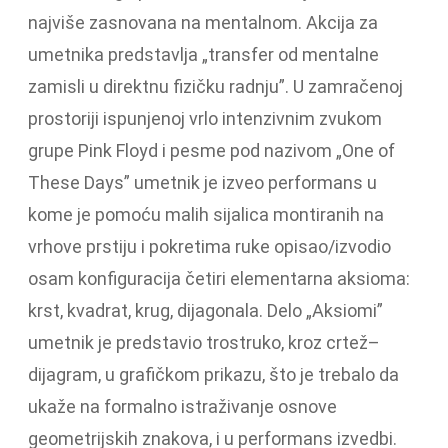
najviše zasnovana na mentalnom. Akcija za
umetnika predstavlja „transfer od mentalne
zamisli u direktnu fizičku radnju”. U zamračenoj
prostoriji ispunjenoj vrlo intenzivnim zvukom
grupe Pink Floyd i pesme pod nazivom „One of
These Days” umetnik je izveo performans u
kome je pomoću malih sijalica montiranih na
vrhove prstiju i pokretima ruke opisao/izvodio
osam konfiguracija četiri elementarna aksioma:
krst, kvadrat, krug, dijagonala. Delo „Aksiomi”
umetnik je predstavio trostruko, kroz crtež–
dijagram, u grafičkom prikazu, što je trebalo da
ukaže na formalno istraživanje osnove
geometrijskih znakova, i u performans izvedbi.