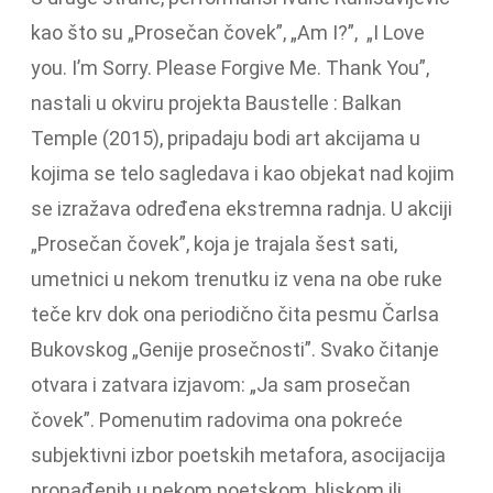
kao što su „Prosečan čovek”, „Am I?”, „I Love
you. I’m Sorry. Please Forgive Me. Thank You”,
nastali u okviru projekta Baustelle : Balkan
Temple (2015), pripadaju bodi art akcijama u
kojima se telo sagledava i kao objekat nad kojim
se izražava određena ekstremna radnja. U akciji
„Prosečan čovek”, koja je trajala šest sati,
umetnici u nekom trenutku iz vena na obe ruke
teče krv dok ona periodično čita pesmu Čarlsa
Bukovskog „Genije prosečnosti”. Svako čitanje
otvara i zatvara izjavom: „Ja sam prosečan
čovek”. Pomenutim radovima ona pokreće
subjektivni izbor poetskih metafora, asocijacija
pronađenih u nekom poetskom, bliskom ili