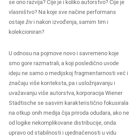
se ono razvija? Čije je i koliko autorstvo? Čije je
vlasništvo? Na koje sve načine performans
ostaje
živ
i nakon izvođenja, samim tim i
kolekcioniran?
U odnosu na pojmove novo i savremeno koje
smo gore razmatrali, a koji posledično uvode
ideju ne samo o medijskoj fragmentarnosti već i
značaju više konteksta, pa i usložnjavanju i
uvažavanju više autorstva, korporacija Wiener
Städtische se sasvim karakteristično fokusirala
na otkup onih medija čija priroda odudara, ako ne
od logike nekomplikovane distribucije, onda
upravo od stabilnosti i ujednačenosti u vidu