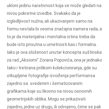
ukloni jedinu narativnost koja se može gledati na
nivou pokretne izvedbe. Svakako da je
izgledljivost nužna, ali ukazivanjem samo na
formu nestala bi veoma značajna namera rada, a
to je da materijalna i mentalna istina treba da
bude isto prisutna u umetnosti kao i formalna.
Iako je ova složenost unutar koncepta suštinska
za rad „Aksiomi” Zorana Popovića, ona je jednako
tako i tretirana prilikom kolekcioniranja, gde su
otkupljene fotografije izvođenja performansa
zajedno sa svedenim i šematizovanim
grafikama koje su likovno na nivou osnovnih
geometrijskih oblika. Mogu se prikazivati
zajedno, jedne uz drugu, ili odvojeno, čime se pak