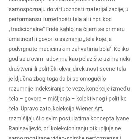
samospoznaju do virtuoznosti materijalizacije, u
performansu i umetnosti tela ali i npr. kod
„tradicionalne” Fride Kahlo, na čijem se primeru
umetnosti i govori o saznanju „tela koje je
podvrgnuto medicinskim zahvatima bola”. Koliko
god se u ovim radovima kao polazište uzima neki
društveni ili politički okvir, direktnost scene tela
je ključna zbog toga da bi se omogućilo
razumnije indeksiranje te veze, konekcije između
tela – govora – mišljenja – kolektivnog i politike
tela. Upravo zato, kolekcija Wiener Art,
razmišljajući o svim postulatima koncepta Ivane
Ranisavljević, pri kolekcioniranju otkupljuje ne
samo montirane video-snimke performansa i