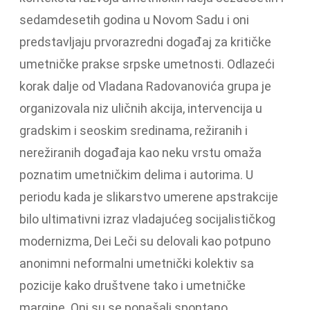
sedamdesetih godina u Novom Sadu i oni
predstavljaju prvorazredni događaj za kritičke
umetničke prakse srpske umetnosti. Odlazeći
korak dalje od Vladana Radovanovića grupa je
organizovala niz uličnih akcija, intervencija u
gradskim i seoskim sredinama, režiranih i
nerežiranih događaja kao neku vrstu omaža
poznatim umetničkim delima i autorima. U
periodu kada je slikarstvo umerene apstrakcije
bilo ultimativni izraz vladajućeg socijalističkog
modernizma, Dei Leči su delovali kao potpuno
anonimni neformalni umetnički kolektiv sa
pozicije kako društvene tako i umetničke
margine. Oni su se ponašali spontano,