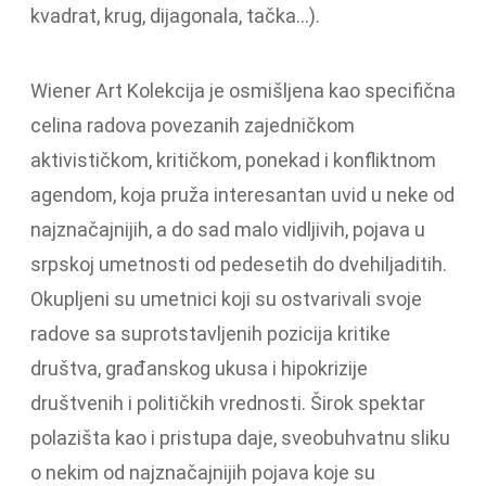
kvadrat, krug, dijagonala, tačka…).
Wiener Art Kolekcija je osmišljena kao specifična
celina radova povezanih zajedničkom
aktivističkom, kritičkom, ponekad i konfliktnom
agendom, koja pruža interesantan uvid u neke od
najznačajnijih, a do sad malo vidljivih, pojava u
srpskoj umetnosti od pedesetih do dvehiljaditih.
Okupljeni su umetnici koji su ostvarivali svoje
radove sa suprotstavljenih pozicija kritike
društva, građanskog ukusa i hipokrizije
društvenih i političkih vrednosti. Širok spektar
polazišta kao i pristupa daje, sveobuhvatnu sliku
o nekim od najznačajnijih pojava koje su