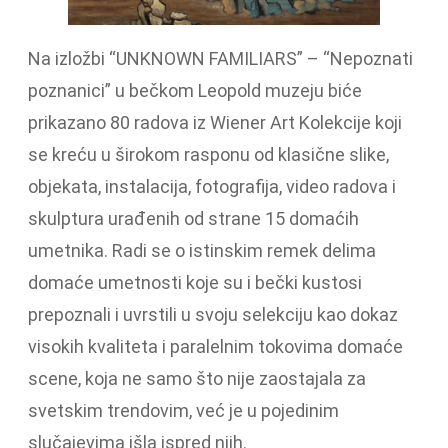
Na izložbi “UNKNOWN FAMILIARS” – “Nepoznati
poznanici” u bečkom Leopold muzeju biće
prikazano 80 radova iz Wiener Art Kolekcije koji
se kreću u širokom rasponu od klasične slike,
objekata, instalacija, fotografija, video radova i
skulptura urađenih od strane 15 domaćih
umetnika. Radi se o istinskim remek delima
domaće umetnosti koje su i bečki kustosi
prepoznali i uvrstili u svoju selekciju kao dokaz
visokih kvaliteta i paralelnim tokovima domaće
scene, koja ne samo što nije zaostajala za
svetskim trendovim, već je u pojedinim
slučajevima išla ispred njih.