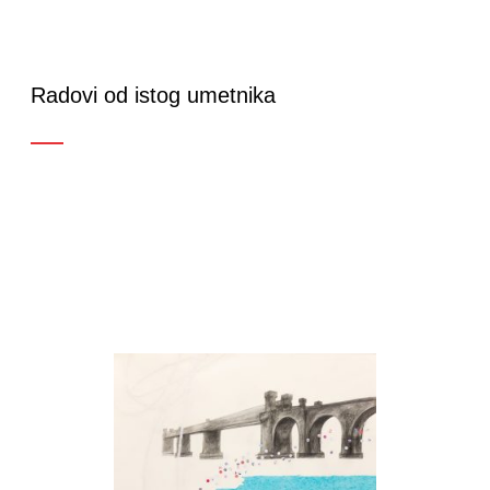
suštinu dosadašnjeg delovanja, i po rečima
kustosa Dejana Radivanovića “ugušćava
emociju, sećanje i asocijaciju”:
Radovi od istog umetnika
“Minuciozna, virtuelno izvedena kaligrafija crteža
olovkom, često zaprepašćujuće egzaktno,
mikroskopski precizno uklapanje elemenata
kolaža i jasna logična kompozicija koja artikuliše
sve nivoe izlaganja sadržaja. (…) Iskustva,
sećanja, realiteti prikazani kaligrafskom
veštinom svedoče o proživljenom i doživljenom,
potvrda su prisustva, iskustva i vremena.” (Dejan
Radovanović iz kataloga izložbe Prelaz, Novi Sad,
maj 2021. )