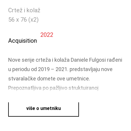
Crtež i kolaž
56 x 76 (x2)
2022
Acquisition
Nove serije crteža i kolaža Daniele Fulgosi rađeni
u periodu od 2019 – 2021. predstavljaju nove
stvaralačke domete ove umetnice.
Prepoznatljiva po pažljivo struktuiranoj
kompoziciji i pažnji na detalj – njeni kolaži rađeni
su od ručno bojenog papira koga umetnica
više o umetniku
secka i uklapa u kompozicije skupa s crtežom –
Fulgosi u najnovijim serijama derivira samu