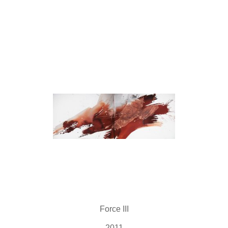
Force III
2011