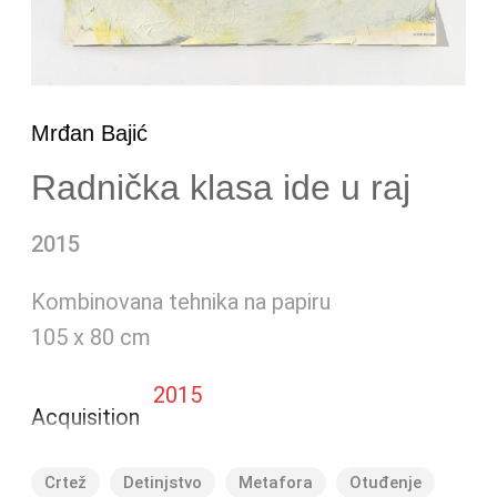
Mrđan Bajić
Radnička klasa ide u raj
2015
Kombinovana tehnika na papiru
105 x 80 cm
2015
Acquisition
Crtež
Detinjstvo
Metafora
Otuđenje