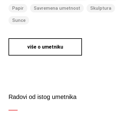
Papir
Savremena umetnost
Skulptura
Sunce
više o umetniku
Radovi od istog umetnika