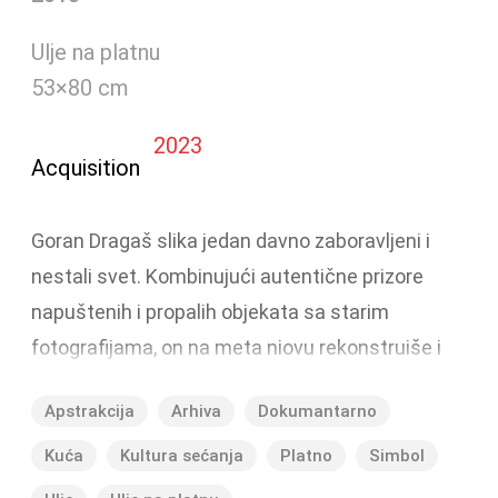
Ulje na platnu
53×80 cm
2023
Acquisition
Goran Dragaš slika jedan davno zaboravljeni i
nestali svet. Kombinujući autentične prizore
napuštenih i propalih objekata sa starim
fotografijama, on na meta niovu rekonstruiše i
čuva od zaborava čitav jedan društveni i
Apstrakcija
Arhiva
Dokumantarno
kulturološki sistem. U pitanju je svojevrsna
arheologija koja beleži i rekonstriše sloj po sloj,
Kuća
Kultura sećanja
Platno
Simbol
nivo po nivo. Od privatnog života pojedinca do