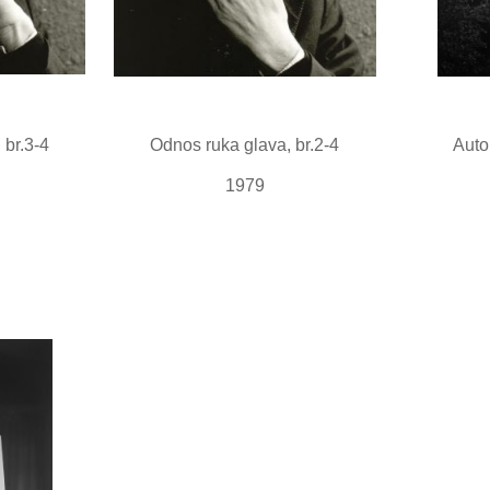
 br.3-4
Odnos ruka glava, br.2-4
Autop
1979