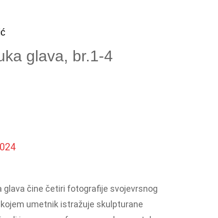
ić
ka glava, br.1-4
024
glava čine četiri fotografije svojevrsnog
kojem umetnik istražuje skulpturane