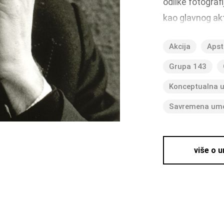
odlike fotograf
kao glavnog ak
u radu. Serija o
Akcija
Apst
neposredne bli
glavnog organa 
Grupa 143
umetnost i ruke
Konceptualna 
Savremena um
više o 