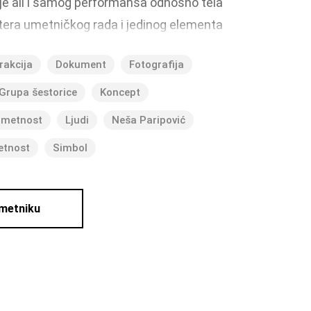
ije ali i samog performansa odnosno tela
tera umetničkog rada i jedinog elementa
d četiri fotografije koje su snimljene iz
rakcija
Dokument
Fotografija
zine je i metafora odnosa glave kao
koji upravlja misaonim procesima i kreira
Grupa šestorice
Koncept
 koja to sprovodi.
umetnost
Ljudi
Neša Paripović
etnost
Simbol
umetniku