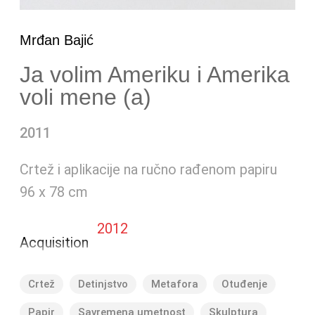
Mrđan Bajić
Ja volim Ameriku i Amerika
voli mene (a)
2011
Crtež i aplikacije na ručno rađenom papiru
96 x 78 cm
2012
Acquisition
Crtež
Detinjstvo
Metafora
Otuđenje
Papir
Savremena umetnost
Skulptura