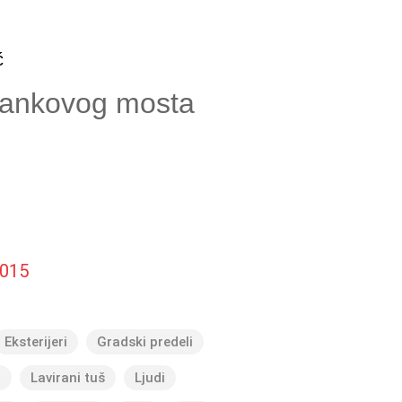
ć
rankovog mosta
015
Eksterijeri
Gradski predeli
a
Lavirani tuš
Ljudi