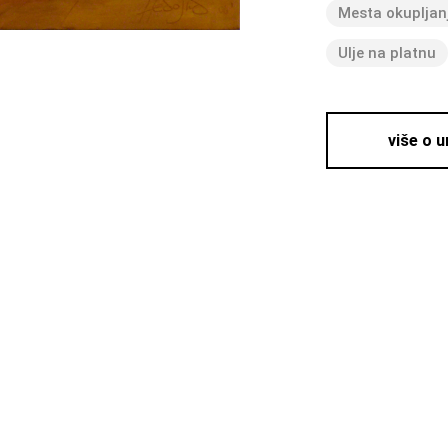
Mesta okupljan
Ulje na platnu
više o 