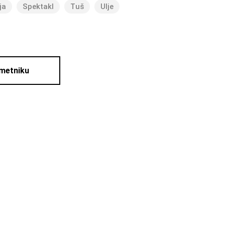
ja
Spektakl
Tuš
Ulje
umetniku