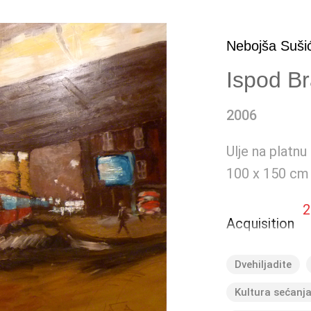
Nebojša Suši
Ispod B
2006
Ulje na platnu
100 x 150 cm
2
Acquisition
Dvehiljadite
Kultura sećanj