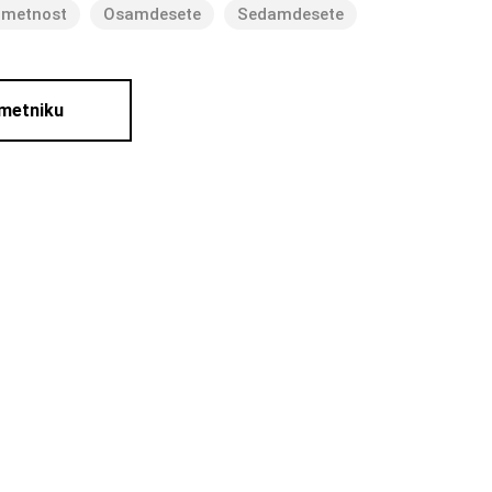
umetnost
Osamdesete
Sedamdesete
umetniku