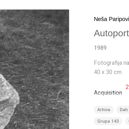
Neša Paripov
Autoportr
1989
Fotografija n
40 x 30 cm
2
Acquisition
Arhiva
Dah 
Grupa 143