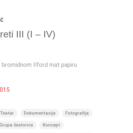
ić
eti III (I – IV)
a bromidnom Ilford mat papiru
015
Teatar
Dokumentacija
Fotografija
Grupa šestorice
Koncept