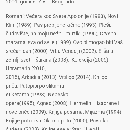
2001. godine. Živi u Beogradu.
Romani: Večera kod Svete Apolonije (1983), Novi
Klini (1989), Pas prebijene kičme (1993), Pleši,
čudovište, na moju nežnu muziku(1996), Crvena
marama, sva od svile (1999), Ovo bi mogao biti Vaš
srećan dan (2000), Vrt u Veneciji (2002), Eliša u
zemlji svetih šarana (2003), Kolekcija (2006),
Ultramarin (2010,
2015), Arkadija (2013), Vitiligo (2014). Knjige
priča: Putopisi po slikama i
etiketama (1993), Nebeska
opera(1995), Agnec (2008), Hermelin – izabrane i
nove priče (2009). Knjiga pesama: Mijazma (1994).
Knjige putopisa: Oko na putu (2000), Povorka
čudesa (2008). Knjige eseja: Stariji i lepši